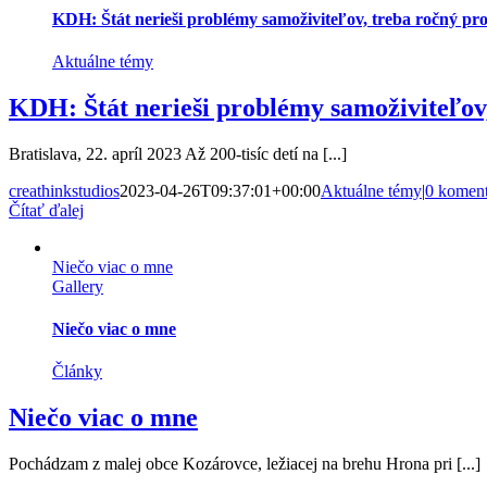
KDH: Štát nerieši problémy samoživiteľov, treba ročný p
Aktuálne témy
KDH: Štát nerieši problémy samoživiteľov
Bratislava, 22. apríl 2023 Až 200-tisíc detí na [...]
creathinkstudios
2023-04-26T09:37:01+00:00
Aktuálne témy
|
0 komen
Čítať ďalej
Niečo viac o mne
Gallery
Niečo viac o mne
Články
Niečo viac o mne
Pochádzam z malej obce Kozárovce, ležiacej na brehu Hrona pri [...]