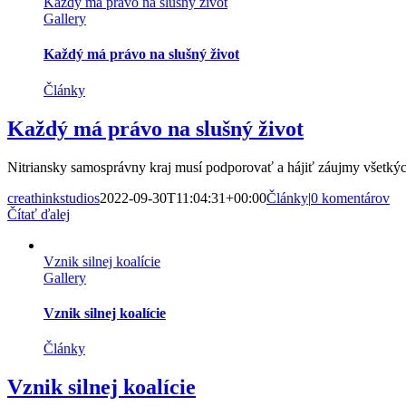
Každý má právo na slušný život
Gallery
Každý má právo na slušný život
Články
Každý má právo na slušný život
Nitriansky samosprávny kraj musí podporovať a hájiť záujmy všetkých
creathinkstudios
2022-09-30T11:04:31+00:00
Články
|
0 komentárov
Čítať ďalej
Vznik silnej koalície
Gallery
Vznik silnej koalície
Články
Vznik silnej koalície