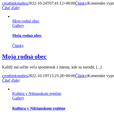
creathinkstudios
2022-10-24T07:41:12+00:00
Články
|
Komentáre vypn
Čítať ďalej
Moja rodná obec
Gallery
Moja rodná obec
Články
Moja rodná obec
Každý má určite veľa spomienok z miesta, kde sa narodil, [...]
creathinkstudios
2022-10-19T13:25:28+00:00
Články
|
Komentáre vypn
Čítať ďalej
Kultúra v Nitrianskom regióne
Gallery
Kultúra v Nitrianskom regióne