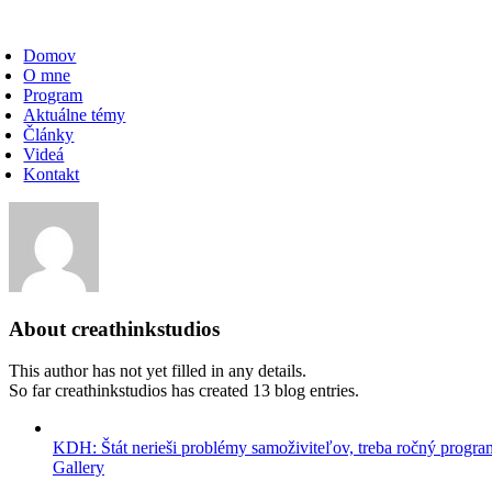
Skip
oggle
to
avigation
Domov
content
O mne
Program
Aktuálne témy
Články
Videá
Kontakt
About
creathinkstudios
This author has not yet filled in any details.
So far creathinkstudios has created 13 blog entries.
KDH: Štát nerieši problémy samoživiteľov, treba ročný progra
Gallery