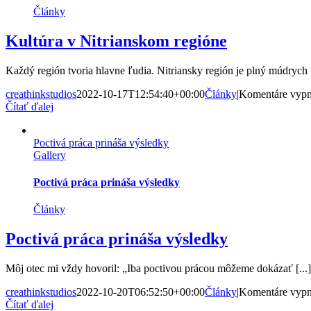
Články
Kultúra v Nitrianskom regióne
Každý región tvoria hlavne ľudia. Nitriansky región je plný múdrych [
creathinkstudios
2022-10-17T12:54:40+00:00
Články
|
Komentáre vypn
Čítať ďalej
Poctivá práca prináša výsledky
Gallery
Poctivá práca prináša výsledky
Články
Poctivá práca prináša výsledky
Môj otec mi vždy hovoril: „Iba poctivou prácou môžeme dokázať [...]
creathinkstudios
2022-10-20T06:52:50+00:00
Články
|
Komentáre vypn
Čítať ďalej