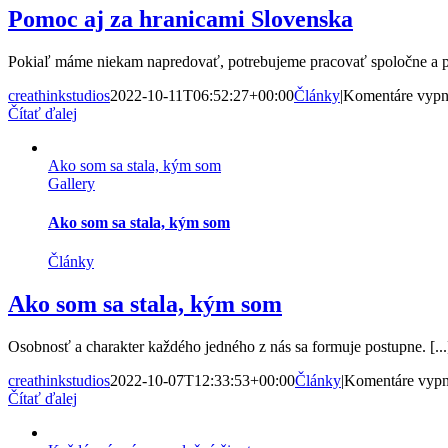
Pomoc aj za hranicami Slovenska
Pokiaľ máme niekam napredovať, potrebujeme pracovať spoločne a p
creathinkstudios
2022-10-11T06:52:27+00:00
Články
|
Komentáre vypn
Čítať ďalej
Ako som sa stala, kým som
Gallery
Ako som sa stala, kým som
Články
Ako som sa stala, kým som
Osobnosť a charakter každého jedného z nás sa formuje postupne. [...
creathinkstudios
2022-10-07T12:33:53+00:00
Články
|
Komentáre vypn
Čítať ďalej