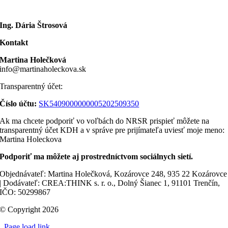
Ing. Dária Štrosová
Kontakt
Martina Holečková
info@martinaholeckova.sk
Transparentný účet:
Číslo účtu:
SK5409000000005202509350
Ak ma chcete podporiť vo voľbách do NRSR prispieť môžete na
transparentný účet KDH a v správe pre prijímateľa uviesť moje meno:
Martina Holeckova
Podporiť ma môžete aj prostredníctvom sociálnych sietí.
Objednávateľ: Martina Holečková, Kozárovce 248, 935 22 Kozárovce
| Dodávateľ: CREA:THINK s. r. o., Dolný Šianec 1, 91101 Trenčín,
IČO: 50299867
© Copyright 2026
Page load link