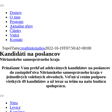
Skip
Toggle
to
Navigation
Domov
content
O mne
Program
Aktuálne témy
Články
Videá
Kontakt
Topoľčany
creathinkstudios
2022-10-19T07:50:42+00:00
Kandidáti na poslancov
Nitrianskeho samosprávneho kraja
Prinášame Vám prehľad adekvátnych kandidátov na poslancov
do zastupiteľstva Nitrianskeho samosprávneho kraja v
jednotlivých volebných obvodoch. Veľmi si cením podporu
všetkých 49 kandidátov a už teraz sa teším na našu budúcu
spoluprácu.
Toggle
Navigation
Nitra
Levice
Komárno