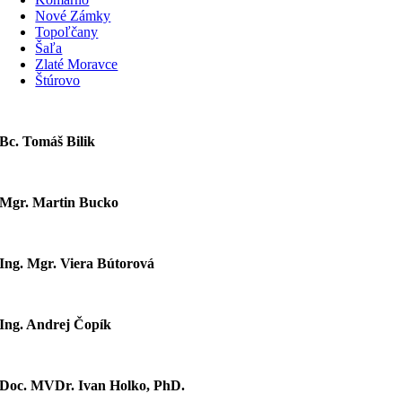
Nové Zámky
Topoľčany
Šaľa
Zlaté Moravce
Štúrovo
Bc. Tomáš Bilik
Mgr. Martin Bucko
Ing. Mgr. Viera Bútorová
Ing. Andrej Čopík
Doc. MVDr. Ivan Holko, PhD.