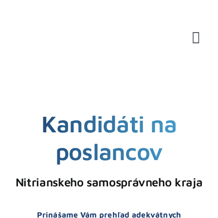
Skip
to
content
Tog
Nav
Kandidáti na
poslancov
Nitrianskeho samosprávneho kraja
Prinášame Vám prehľad adekvátnych