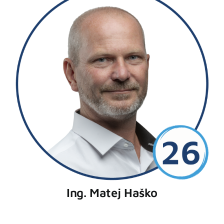
Topoľčany
Šaľa
Zlaté Moravce
Štúrovo
Ing. Matej Haško