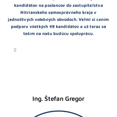
kandidátov na poslancov do zastupiteľstva
Nitrianskeho samosprávneho kraja v
jednotlivých volebných obvodoch. Veľmi si cením
podporu všetkých 49 kandidátov a už teraz sa
teším na našu budúcu spoluprácu.
Toggle
Navigation
Nitra
Levice
Ing. Štefan Gregor
Komárno
Nové Zámky