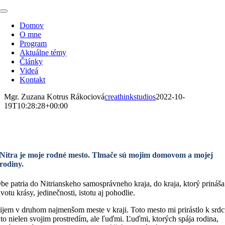
Skip
Toggle
to
Navigation
Domov
content
O mne
Program
Aktuálne témy
Články
Videá
Kontakt
Mgr. Zuzana Kotrus Rákociová
creathinkstudios
2022-10-
19T10:28:28+00:00
Mgr. Zuzana Kotrus Rákociová
Nitra je moje rodné mesto. Tlmače sú mojim domovom a mojej
rodiny.
be patria do Nitrianskeho samosprávneho kraja, do kraja, ktorý prináša
ivotu krásy, jedinečnosti, istotu aj pohodlie.
ijem v druhom najmenšom meste v kraji. Toto mesto mi prirástlo k srd
 to nielen svojim prostredím, ale ľuďmi. Ľuďmi, ktorých spája rodina,