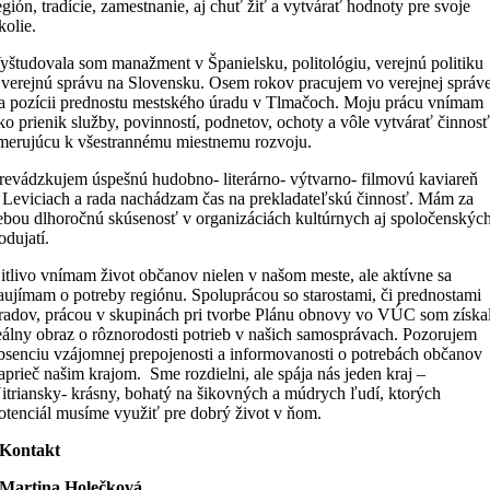
egión, tradície, zamestnanie, aj chuť žiť a vytvárať hodnoty pre svoje
kolie.
yštudovala som manažment v Španielsku, politológiu, verejnú politiku
 verejnú správu na Slovensku. Osem rokov pracujem vo verejnej správ
a pozícii prednostu mestského úradu v Tlmačoch. Moju prácu vnímam
ko prienik služby, povinností, podnetov, ochoty a vôle vytvárať činnos
merujúcu k všestrannému miestnemu rozvoju.
revádzkujem úspešnú hudobno- literárno- výtvarno- filmovú kaviareň
 Leviciach a rada nachádzam čas na prekladateľskú činnosť. Mám za
ebou dlhoročnú skúsenosť v organizáciách kultúrnych aj spoločenskýc
odujatí.
itlivo vnímam život občanov nielen v našom meste, ale aktívne sa
aujímam o potreby regiónu. Spoluprácou so starostami, či prednostami
radov, prácou v skupinách pri tvorbe Plánu obnovy vo VÚC som získa
eálny obraz o rôznorodosti potrieb v našich samosprávach. Pozorujem
bsenciu vzájomnej prepojenosti a informovanosti o potrebách občanov
aprieč našim krajom. Sme rozdielni, ale spája nás jeden kraj –
itriansky- krásny, bohatý na šikovných a múdrych ľudí, ktorých
otenciál musíme využiť pre dobrý život v ňom.
Kontakt
Martina Holečková