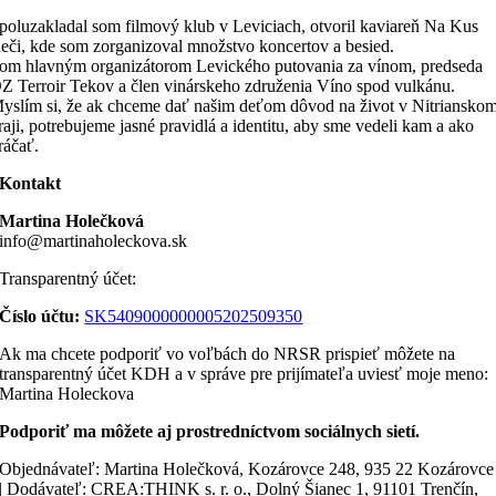
poluzakladal som filmový klub v Leviciach, otvoril kaviareň Na Kus
eči, kde som zorganizoval množstvo koncertov a besied.
om hlavným organizátorom Levického putovania za vínom, predseda
Z Terroir Tekov a člen vinárskeho združenia Víno spod vulkánu.
yslím si, že ak chceme dať našim deťom dôvod na život v Nitriansko
raji, potrebujeme jasné pravidlá a identitu, aby sme vedeli kam a ako
ráčať.
Kontakt
Martina Holečková
info@martinaholeckova.sk
Transparentný účet:
Číslo účtu:
SK5409000000005202509350
Ak ma chcete podporiť vo voľbách do NRSR prispieť môžete na
transparentný účet KDH a v správe pre prijímateľa uviesť moje meno:
Martina Holeckova
Podporiť ma môžete aj prostredníctvom sociálnych sietí.
Objednávateľ: Martina Holečková, Kozárovce 248, 935 22 Kozárovce
| Dodávateľ: CREA:THINK s. r. o., Dolný Šianec 1, 91101 Trenčín,