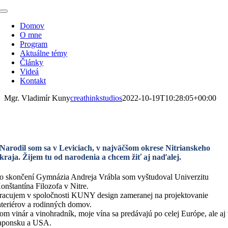
Skip
Toggle
to
Navigation
Domov
content
O mne
Program
Aktuálne témy
Články
Videá
Kontakt
Mgr. Vladimír Kuny
creathinkstudios
2022-10-19T10:28:05+00:00
Mgr. Vladimír Kuny
Narodil som sa v Leviciach, v najväčšom okrese Nitrianskeho
kraja. Žijem tu od narodenia a chcem žiť aj naďalej.
o skončení Gymnázia Andreja Vrábla som vyštudoval Univerzitu
onštantína Filozofa v Nitre.
racujem v spoločnosti KUNY design zameranej na projektovanie
nteriérov a rodinných domov.
om vinár a vinohradník, moje vína sa predávajú po celej Európe, ale aj
aponsku a USA.