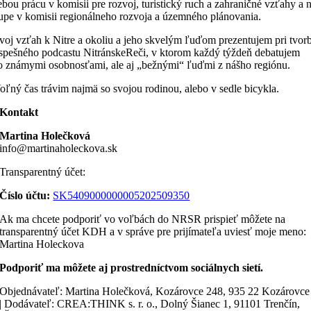
ebou prácu v komisii pre rozvoj, turistický ruch a zahraničné vzťahy a 
upe v komisii regionálneho rozvoja a územného plánovania.
voj vzťah k Nitre a okoliu a jeho skvelým ľuďom prezentujem pri tvor
spešného podcastu NitránskeReči, v ktorom každý týždeň debatujem
o známymi osobnosťami, ale aj „bežnými“ ľuďmi z nášho regiónu.
oľný čas trávim najmä so svojou rodinou, alebo v sedle bicykla.
Kontakt
Martina Holečková
info@martinaholeckova.sk
Transparentný účet:
Číslo účtu:
SK5409000000005202509350
Ak ma chcete podporiť vo voľbách do NRSR prispieť môžete na
transparentný účet KDH a v správe pre prijímateľa uviesť moje meno:
Martina Holeckova
Podporiť ma môžete aj prostredníctvom sociálnych sietí.
Objednávateľ: Martina Holečková, Kozárovce 248, 935 22 Kozárovce
| Dodávateľ: CREA:THINK s. r. o., Dolný Šianec 1, 91101 Trenčín,