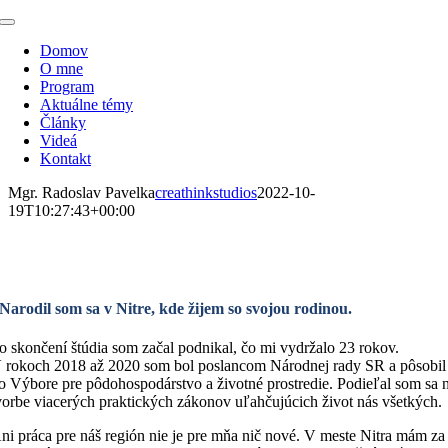
Skip
Toggle
to
Navigation
Domov
content
O mne
Program
Aktuálne témy
Články
Videá
Kontakt
Mgr. Radoslav Pavelka
creathinkstudios
2022-10-
19T10:27:43+00:00
Mgr. Radoslav Pavelka
Narodil som sa v Nitre, kde žijem so svojou rodinou.
o skončení štúdia som začal podnikal, čo mi vydržalo 23 rokov.
 rokoch 2018 až 2020 som bol poslancom Národnej rady SR a pôsobil
o Výbore pre pôdohospodárstvo a životné prostredie. Podieľal som sa 
vorbe viacerých praktických zákonov uľahčujúcich život nás všetkých
ni práca pre náš región nie je pre mňa nič nové. V meste Nitra mám za