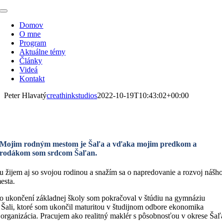
Skip
Toggle
to
Navigation
Domov
content
O mne
Program
Aktuálne témy
Články
Videá
Kontakt
Peter Hlavatý
creathinkstudios
2022-10-19T10:43:02+00:00
Peter Hlavatý
Mojim rodným mestom je Šaľa a vďaka mojim predkom a
rodákom som srdcom Šaľan.
u žijem aj so svojou rodinou a snažím sa o napredovanie a rozvoj nášh
esta.
o ukončení základnej školy som pokračoval v štúdiu na gymnáziu
 Šali, ktoré som ukončil maturitou v študijnom odbore ekonomika
 organizácia. Pracujem ako realitný maklér s pôsobnosťou v okrese Šaľ