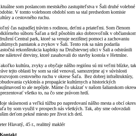
ktuálne som poslancom mestského zastupiteľstva v Šali druhé volebné
bdobie. V tomto volebnom období som sa stal predsedom komisie
ultúry a cestovného ruchu.
oľný čas najradšej trávim s rodinou, deťmi a priateľmi. Som členom
olklórneho súboru Šaľan a tiež pôsobím ako dobrovoľník v občiansko
družení Central park, ktoré sa venuje nezištnej pomoci a zachovaniu
ultúrnych pamiatok a zvykov v Šali. Tento rok sa nám podarila
iastočná rekonštrukcia kaplnky na Družstevnej ulici v Šali a odstránili
me náletové dreviny, ktoré zasahovali do stavby kostola v Hetmíne.
akoľko kultúra, zvyky a obyčaje nášho regiónu sú mi veľmi blízke, ta
ráve tejto oblasti by som sa rád venoval, samozrejme aj v súvislosti
 rozvojom cestovného ruchu v okrese Šaľa. Bez dobrej infraštruktúry,
obudovania cyklotrás a propagácie kultúrnych a historických
aujímavostí to ale nepôjde. Máme čo ukázať v našom šalianskom okres
 prezentovať všetko to, na čo sme právom hrdí.
oje skúsenosti a veľkú túžbu po napredovaní nášho mesta a obcí okre
aľa by som využil v prospech nás všetkých. Tak, aby sme odovzdali
ašim deťom pekné miesto pre život ich detí.
eter Hlavatý, 45 r., realitný maklér
Kontakt