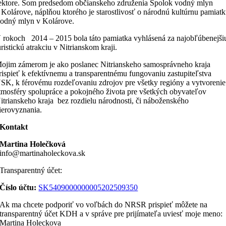
ektore. Som predsedom občianskeho združenia Spolok vodný mlyn
 Kolárove, náplňou ktorého je starostlivosť o národnú kultúrnu pamiat
odný mlyn v Kolárove.
 rokoch 2014 – 2015 bola táto pamiatka vyhlásená za najobľúbenejši
uristickú atrakciu v Nitrianskom kraji.
ojim zámerom je ako poslanec Nitrianskeho samosprávneho kraja
rispieť k efektívnemu a transparentnému fungovaniu zastupiteľstva
SK, k férovému rozdeľovaniu zdrojov pre všetky regióny a vytvorenie
tmosféry spolupráce a pokojného života pre všetkých obyvateľov
itrianskeho kraja bez rozdielu národnosti, či náboženského
ierovyznania.
Kontakt
Martina Holečková
info@martinaholeckova.sk
Transparentný účet:
Číslo účtu:
SK5409000000005202509350
Ak ma chcete podporiť vo voľbách do NRSR prispieť môžete na
transparentný účet KDH a v správe pre prijímateľa uviesť moje meno:
Martina Holeckova