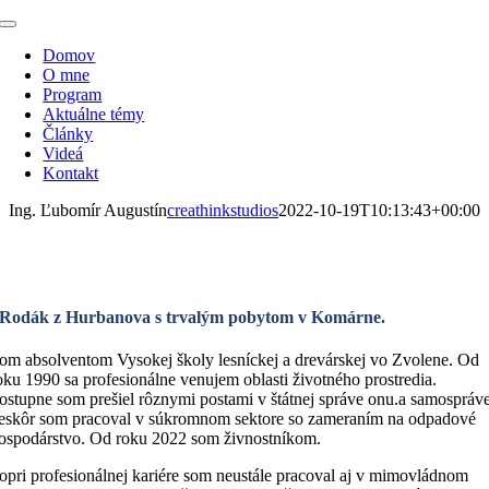
Skip
Toggle
to
Navigation
Domov
content
O mne
Program
Aktuálne témy
Články
Videá
Kontakt
Ing. Ľubomír Augustín
creathinkstudios
2022-10-19T10:13:43+00:00
Ing. Ľubomír Augustín
Rodák z Hurbanova s trvalým pobytom v Komárne.
om absolventom Vysokej školy lesníckej a drevárskej vo Zvolene. Od
oku 1990 sa profesionálne venujem oblasti životného prostredia.
ostupne som prešiel rôznymi postami v štátnej správe onu.a samospráve
eskôr som pracoval v súkromnom sektore so zameraním na odpadové
ospodárstvo. Od roku 2022 som živnostníkom.
opri profesionálnej kariére som neustále pracoval aj v mimovládnom