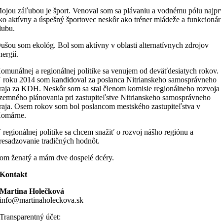
ojou záľubou je šport. Venoval som sa plávaniu a vodnému pólu najpr
ko aktívny a úspešný športovec neskôr ako tréner mládeže a funkcionár
lubu.
ušou som ekológ. Bol som aktívny v oblasti alternatívnych zdrojov
nergií.
omunálnej a regionálnej politike sa venujem od deväťdesiatych rokov.
 roku 2014 som kandidoval za poslanca Nitrianskeho samosprávneho
raja za KDH. Neskôr som sa stal členom komisie regionálneho rozvoja
zemného plánovania pri zastupiteľstve Nitrianskeho samosprávneho
raja. Osem rokov som bol poslancom mestského zastupiteľstva v
omárne.
 regionálnej politike sa chcem snažiť o rozvoj nášho regiónu a
resadzovanie tradičných hodnôt.
om ženatý a mám dve dospelé dcéry.
Kontakt
Martina Holečková
info@martinaholeckova.sk
Transparentný účet: