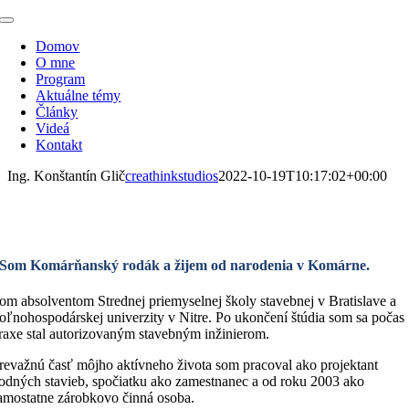
Skip
Toggle
to
Navigation
Domov
content
O mne
Program
Aktuálne témy
Články
Videá
Kontakt
Ing. Konštantín Glič
creathinkstudios
2022-10-19T10:17:02+00:00
Ing. Konštantín Glič
Som Komárňanský rodák a žijem od narodenia v Komárne.
om absolventom Strednej priemyselnej školy stavebnej v Bratislave a
oľnohospodárskej univerzity v Nitre. Po ukončení štúdia som sa počas
raxe stal autorizovaným stavebným inžinierom.
revažnú časť môjho aktívneho života som pracoval ako projektant
odných stavieb, spočiatku ako zamestnanec a od roku 2003 ako
amostatne zárobkovo činná osoba.