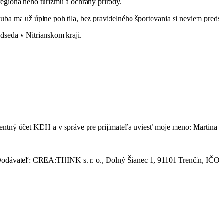
 regionálneho turizmu a ochrany prírody.
ľuba ma už úplne pohltila, bez pravidelného športovania si neviem pre
dseda v Nitrianskom kraji.
entný účet KDH a v správe pre prijímateľa uviesť moje meno: Martin
Dodávateľ: CREA:THINK s. r. o., Dolný Šianec 1, 91101 Trenčín, IČ