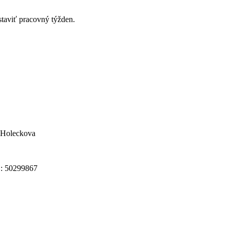
dstaviť pracovný týžden.
a Holeckova
O: 50299867