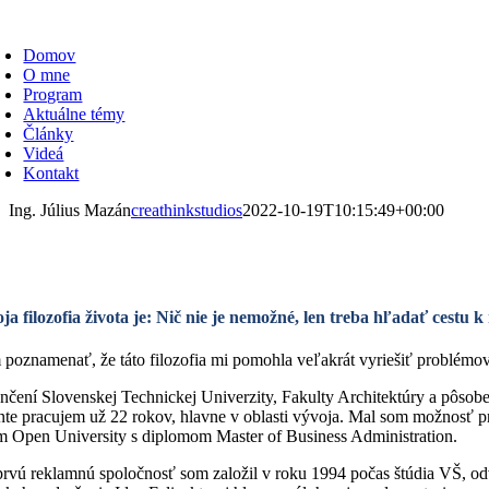
Skip
oggle
to
avigation
Domov
content
O mne
Program
Aktuálne témy
Články
Videá
Kontakt
Ing. Július Mazán
creathinkstudios
2022-10-19T10:15:49+00:00
ja filozofia života je: Nič nie je nemožné, len treba hľadať cestu k 
poznamenať, že táto filozofia mi pomohla veľakrát vyriešiť problémov
nčení Slovenskej Technickej Univerzity, Fakulty Architektúry a pôsob
te pracujem už 22 rokov, hlavne v oblasti vývoja. Mal som možnosť pr
m Open University s diplomom Master of Business Administration.
rvú reklamnú spoločnosť som založil v roku 1994 počas štúdia VŠ, odv