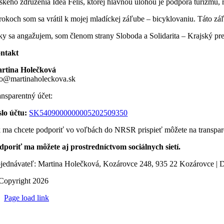
skeho združenia Idea Felis, ktorej hlavnou úlohou je podpora turizmu,
rokoch som sa vrátil k mojej mladíckej záľube – bicyklovaniu. Táto zá
cky sa angažujem, som členom strany Sloboda a Solidarita – Krajský pre
ntakt
rtina Holečková
fo@martinaholeckova.sk
ansparentný účet:
slo účtu:
SK5409000000005202509350
 ma chcete podporiť vo voľbách do NRSR prispieť môžete na transpar
dporiť ma môžete aj prostredníctvom sociálnych sietí.
jednávateľ: Martina Holečková, Kozárovce 248, 935 22 Kozárovce | 
Copyright 2026
Page load link
Go
to