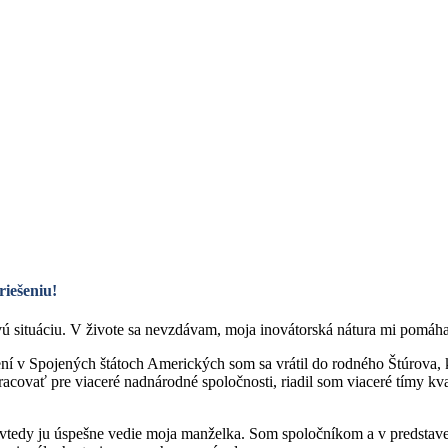
Ing. Július Mazán
riešeniu!
ú situáciu. V živote sa nevzdávam, moja inovátorská nátura mi pomáha
ení v Spojených štátoch Amerických som sa vrátil do rodného Štúrova,
acovať pre viaceré nadnárodné spoločnosti, riadil som viaceré tímy k
tedy ju úspešne vedie moja manželka. Som spoločníkom a v predstavens