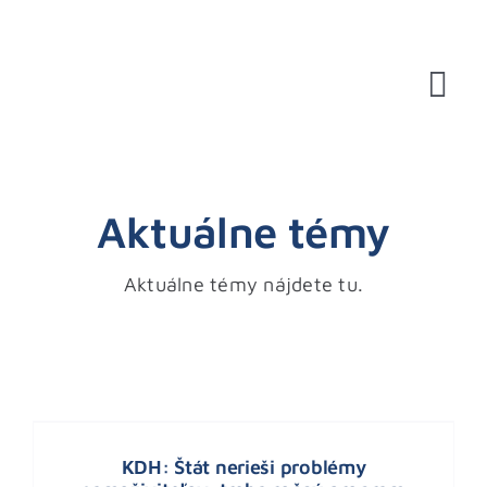
Skip
to
content
Tog
Nav
Aktuálne témy
Aktuálne témy nájdete tu.
KDH: Štát nerieši problémy