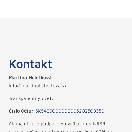
Kontakt
Martina Holečková
info@martinaholeckova.sk
Transparentný účet:
Číslo účtu:
SK5409000000005202509350
Ak ma chcete podporiť vo voľbách do NRSR
prispieť môžete na transparentný účet KDH a v